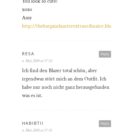
You look so cute!
xoxo
Amy
http://thebargainhunterextraordinaire.blogspot.com
RESA
Reply
6. Mai 2010 at 17:23
Ich find den Blazer total schön, aber
irgendwas stört mich an dem Outfit. Ich
habe nur noch nicht ganz herausgefunden
was es ist.
HABIBTII
Reply
6. Mai 2010 at 17:31