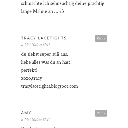
schmachte ich sehnsüchtig deine prächtig
lange Mähne an … <3
TRACY LACETIGHTS
Reply
6. Mai 2010 at 17:12
du siehst super süß aus.
liebe alles was du an hast!
perfekt!
xoxo,tracy
tracylacetights.blogspot.com
AMY
Reply
6. Mai 2010 at 17:19