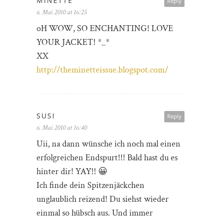
MINETTE
Reply
6. Mai 2010 at 16:25
oH WOW, SO ENCHANTING! LOVE
YOUR JACKET! *_*
XX
http://theminetteissue.blogspot.com/
SUSI
Reply
6. Mai 2010 at 16:40
Uii, na dann wünsche ich noch mal einen
erfolgreichen Endspurt!!! Bald hast du es
hinter dir! YAY!! 😀
Ich finde dein Spitzenjäckchen
unglaublich reizend! Du siehst wieder
einmal so hübsch aus. Und immer