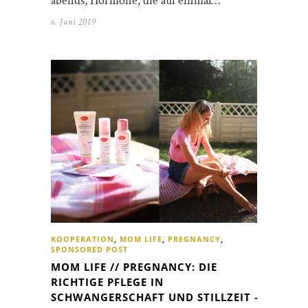
abends, Hormone, die auf einmal…
6. Juni 2019
KOOPERATION
,
MOM LIFE
,
PREGNANCY
,
SPONSORED POST
MOM LIFE // PREGNANCY: DIE
RICHTIGE PFLEGE IN
SCHWANGERSCHAFT UND STILLZEIT –