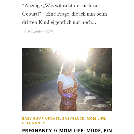
*Anzeige „Was wünscht ihr euch zur
Geburt?“ – Eine Frage, die ich nun beim
dritten Kind eigentlich nur noch…
13. November 2019
BABY BUMP UPDATE
,
BABYGLÜCK
,
MOM LIFE
,
PREGNANCY
PREGNANCY // MOM LIFE: MÜDE, EIN