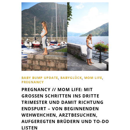
BABY BUMP UPDATE
,
BABYGLÜCK
,
MOM LIFE
,
PREGNANCY
PREGNANCY // MOM LIFE: MIT
GROSSEN SCHRITTEN INS DRITTE T
RIMESTER UND DAMIT RICHTUNG E
NDSPURT – VON BEGINNENDEN W
EHWEHCHEN, ARZTBESUCHEN, A
UFGEREGTEN BRÜDERN UND TO-DO-L
ISTEN