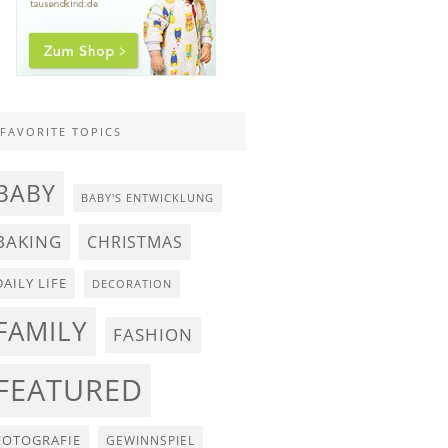
FAVORITE TOPICS
BABY
BABY'S ENTWICKLUNG
BAKING
CHRISTMAS
DAILY LIFE
DECORATION
FAMILY
FASHION
FEATURED
FOTOGRAFIE
GEWINNSPIEL