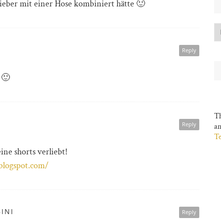
ieber mit einer Hose kombiniert hätte 🙂
Reply
 🙂
Th
Reply
a
Te
eine shorts verliebt!
.blogspot.com/
INI
Reply