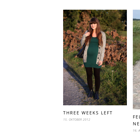
THREE WEEKS LEFT
FE
15. OKTOBER 2012
NE
16. 