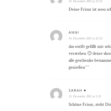
14. Dezember 2011 at 21:25
Deine Frisur ist sooo sc
ANNI
14. Dezember 2011 at 21:55
das outfit gefällt mir se
verstehen 🙂 deine short
alle geschenke beisamme
genießen^^
SARAH ♥
15. Dezember 2011 at 1:25
Schöne Frisur, steht Dir