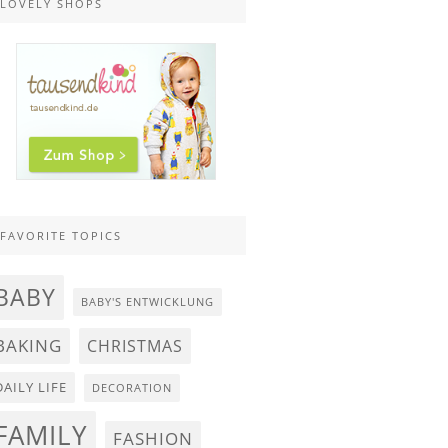
LOVELY SHOPS
FAVORITE TOPICS
BABY
BABY'S ENTWICKLUNG
BAKING
CHRISTMAS
DAILY LIFE
DECORATION
FAMILY
FASHION