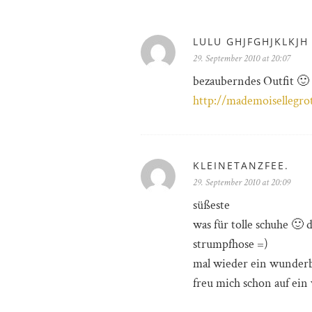
LULU GHJFGHJKLKJH
29. September 2010 at 20:07
bezauberndes Outfit 🙂
http://mademoisellegro
KLEINETANZFEE.
29. September 2010 at 20:09
süßeste
was für tolle schuhe 🙂 
strumpfhose =)
mal wieder ein wunderba
freu mich schon auf ein