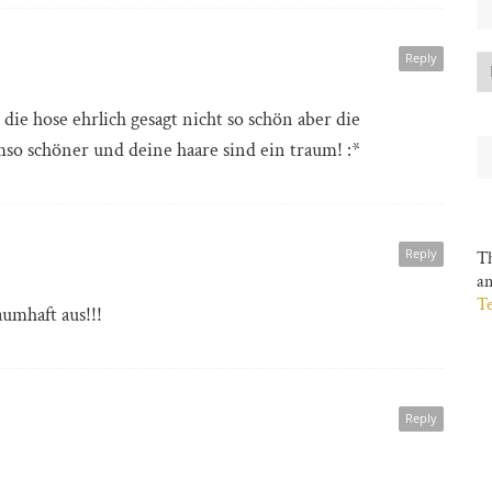
Reply
 die hose ehrlich gesagt nicht so schön aber die
mso schöner und deine haare sind ein traum! :*
Reply
Th
a
Te
aumhaft aus!!!
Reply