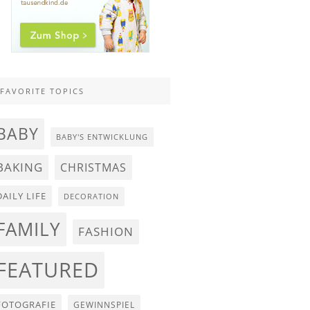
FAVORITE TOPICS
BABY
BABY'S ENTWICKLUNG
BAKING
CHRISTMAS
DAILY LIFE
DECORATION
FAMILY
FASHION
FEATURED
FOTOGRAFIE
GEWINNSPIEL