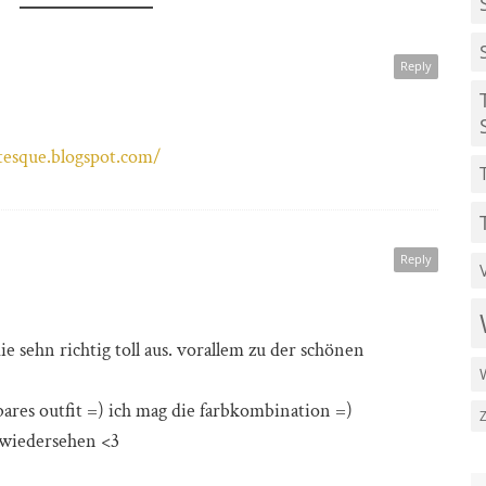
Reply
tesque.blogspot.com/
Reply
die sehn richtig toll aus. vorallem zu der schönen
res outfit =) ich mag die farbkombination =)
 wiedersehen <3