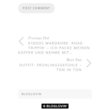
Previous Post
KIDDOS WARDROBE: ROAD
TRIPPIN‘ – ICH PACKE MEINEN
KOFFER UND NEHME MIT…
Next Post
OUTFIT: FRÜHLINGSGEFÜHLE –
TON IN TON
BLOGLOVIN