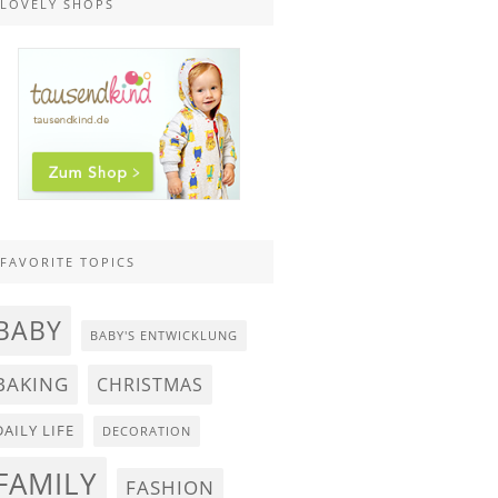
LOVELY SHOPS
FAVORITE TOPICS
BABY
BABY'S ENTWICKLUNG
BAKING
CHRISTMAS
DAILY LIFE
DECORATION
FAMILY
FASHION